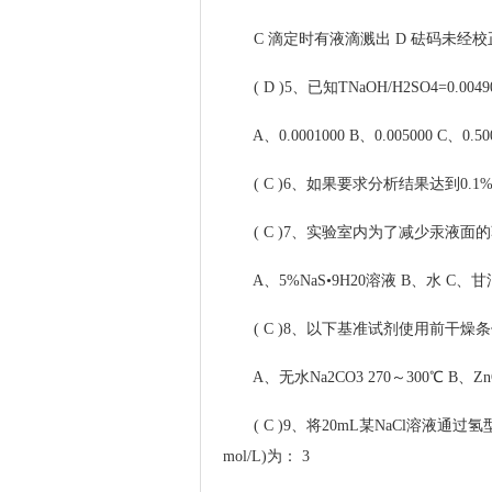
C 滴定时有液滴溅出 D 砝码未经校
( D )5、已知TNaOH/H2SO4=0.004
A、0.0001000 B、0.005000 C、0.500
( C )6、如果要求分析结果达到0.1
( C )7、实验室内为了减少汞液面的
A、5%NaS•9H20溶液 B、水 C、甘
( C )8、以下基准试剂使用前干燥条
A、无水Na2CO3 270～300℃ B、ZnO
( C )9、将20mL某NaCl溶液通过
mol/L)为： 3