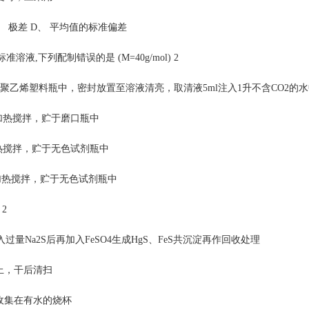
、 极差 D、 平均值的标准偏差
H标准溶液,下列配制错误的是 (M=40g/mol) 2
聚乙烯塑料瓶中，密封放置至溶液清亮，取清液5ml注入1升不含CO2的
，加热搅拌，贮于磨口瓶中
加热搅拌，贮于无色试剂瓶中
，加热搅拌，贮于无色试剂瓶中
2
过量Na2S后再加入FeSO4生成HgS、FeS共沉淀再作回收处理
上，干后清扫
收集在有水的烧杯