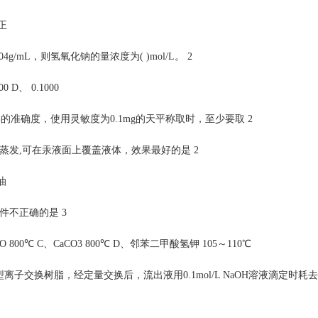
正
904g/mL，则氢氧化钠的量浓度为( )mol/L。 2
0 D、 0.1000
%的准确度，使用灵敏度为0.1mg的天平称取时，至少要取 2
蒸发,可在汞液面上覆盖液体，效果最好的是 2
油
件不正确的是 3
 800℃ C、CaCO3 800℃ D、邻苯二甲酸氢钾 105～110℃
氢型离子交换树脂，经定量交换后，流出液用0.1mol/L NaOH溶液滴定时耗去