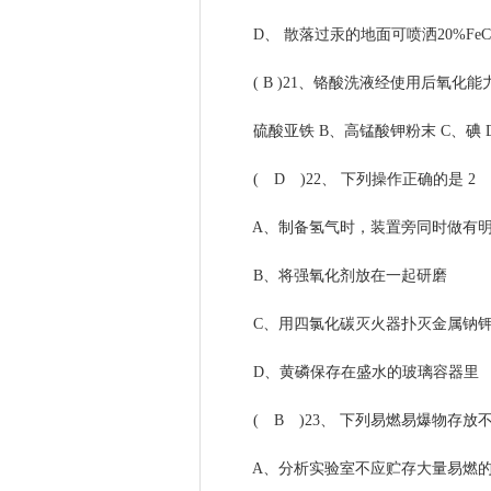
D、 散落过汞的地面可喷洒20%FeC
( B )21、铬酸洗液经使用后氧化能
硫酸亚铁 B、高锰酸钾粉末 C、碘 
( D )22、 下列操作正确的是 2
A、制备氢气时，装置旁同时做有明
B、将强氧化剂放在一起研磨
C、用四氯化碳灭火器扑灭金属钠钾
D、黄磷保存在盛水的玻璃容器里
( B )23、 下列易燃易爆物存放不
A、分析实验室不应贮存大量易燃的