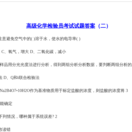
高级化学检验员考试试题答案
（二）
意避免空气中的( )溶于水，使水的电导率( )
C、氧气，增大 D、二氧化碳，减小
的样品用分光光度法进行分析，得到两组分析分析数据，要判断两组分析的精密
 D、Q和t联合检验法
a2B4O7•10H2O作为基准物质用于标定盐酸的浓度，则盐酸的浓度将 3
不能确定
下列情况，哪种属于系统误差? 2
数读错