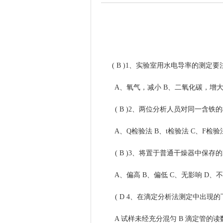
( B )1、实验室用水电导率的测定要注
A、氧气，减小 B、二氧化碳，增大 
( B )2、两位分析人员对同一含铁
A、Q检验法 B、t检验法 C、F检验法
( B )3、将置于普通干燥器中保存的N
A、偏高 B、偏低 C、无影响 D、
( D 4、在滴定分析法测定中出现的
A 试样未经充分混匀 B 滴定管的读