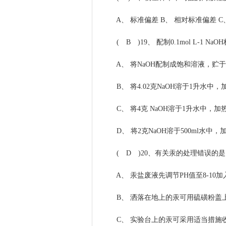
A、 标准偏差 B、 相对标准偏差 C
( B )19、 配制0.1mol L-1 NaO
A、 将NaOH配制成饱和溶液，贮于
B、 将4.02克NaOH溶于1升水中
C、 将4克 NaOH溶于1升水中，
D、 将2克NaOH溶于500ml水中
( D )20、有关汞的处理错误的是 
A、 汞盐废液先调节PH值至8-10加入
B、 洒落在地上的汞可用硫磺粉盖
C、 实验台上的汞可采用适当措施