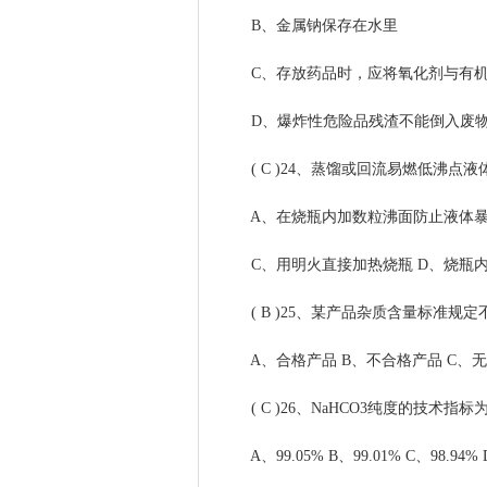
B、金属钠保存在水里
C、存放药品时，应将氧化剂与有机
D、爆炸性危险品残渣不能倒入废
( C )24、蒸馏或回流易燃低沸点液
A、在烧瓶内加数粒沸面防止液体暴沸
C、用明火直接加热烧瓶 D、烧瓶内液
( B )25、某产品杂质含量标准规定不应大于
A、合格产品 B、不合格产品 C、
( C )26、NaHCO3纯度的技术指标
A、99.05% B、99.01% C、98.94% 