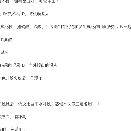
度不好，但精密度好，可能存在 2
用试剂不纯 D、随机误差大
强氧化性，如硝酸、硫酸、( )等遇到有机物将发生氧化作用而放热，甚至起
、氢氟酸
试的 1
结果的记录 D、向外报出的报告
变色硅胶失效后，呈现 1
( )洗涤后，依次用自来水冲洗、蒸馏水洗涤三遍备用。 1
液 D、 都不对
度时，应采用 2