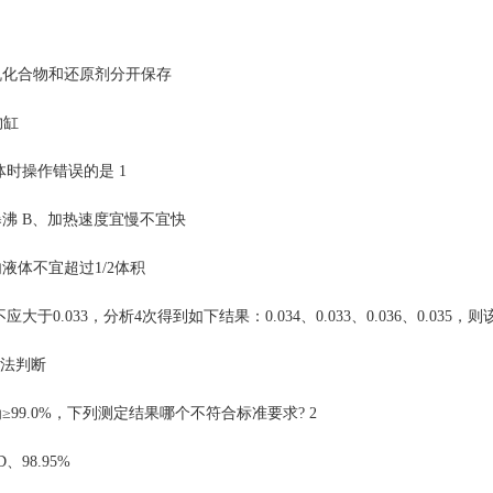
化合物和还原剂分开保存
物缸
体时操作错误的是 1
 B、加热速度宜慢不宜快
体不宜超过1/2体积
0.033，分析4次得到如下结果：0.034、0.033、0.036、0.035，则
无法判断
为≥99.0%，下列测定结果哪个不符合标准要求? 2
D、98.95%