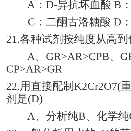
A：D-异抗坏血酸 B：
C：二酮古洛糖酸 D：
21.各种试剂按纯度从高到
A、GR>AR>CPB、GR>
CP>AR>GR
22.用直接配制K2Cr2O
剂是(D)
A、分析纯B、化学纯C