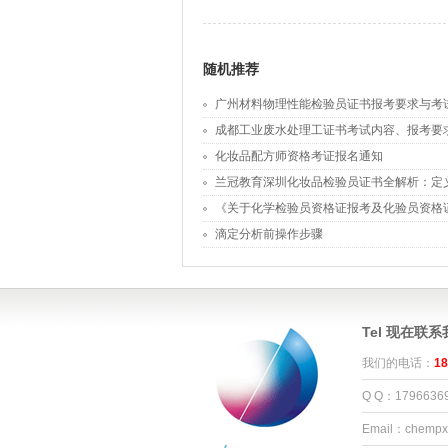
随机推荐
广州材料物理性能检验员证书报考要求与考
成都工业废水处理工证书考试内容、报考要
业发展全攻略
化妆品配方师资格考证报名通知
兰冠教育深圳化妆品检验员证书全解析：定
试时间
《关于化学检验员资格证报考及化验员资格
滴定分析前操作步骤
Tel 现在联
我们的电话：
18
Q Q：1796636
Email：chemp