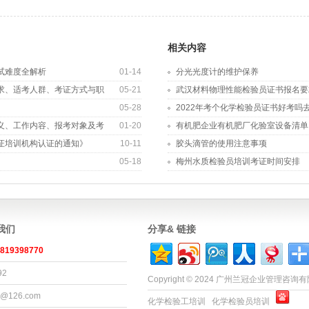
相关内容
试难度全解析
01-14
分光光度计的维护保养
求、适考人群、考证方式与职
05-21
武汉材料物理性能检验员证书报名要
作全解析
05-28
2022年考个化学检验员证书好考吗
义、工作内容、报考对象及考
01-20
有机肥企业有机肥厂化验室设备清单
证培训机构认证的通知》
10-11
胶头滴管的使用注意事项
05-18
梅州水质检验员培训考证时间安排
系我们
分享& 链接
819398770
92
Copyright © 2024 广州兰冠企业管理咨
x@126.com
化学检验工培训
化学检验员培训