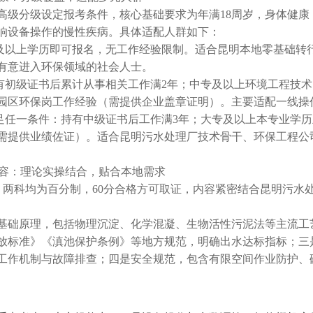
高级分级设定报考条件，核心基础要求为年满18周岁，身体健康
响设备操作的慢性疾病。具体适配人群如下：
中及以上学历即可报名，无工作经验限制。适合昆明本地零基础转
有意进入环保领域的社会人士。
持有初级证书后累计从事相关工作满2年；中专及以上环境工程技术
园区环保岗工作经验（需提供企业盖章证明）。主要适配一线操
满足任一条件：持有中级证书后工作满3年；大专及以上本专业学历
需提供业绩佐证）。适合昆明污水处理厂技术骨干、环保工程公
容：理论实操结合，贴合本地需求
，两科均为百分制，60分合格方可取证，内容紧密结合昆明污水
基础原理，包括物理沉淀、化学混凝、生物活性污泥法等主流工
放标准》《滇池保护条例》等地方规范，明确出水达标指标；三
工作机制与故障排查；四是安全规范，包含有限空间作业防护、