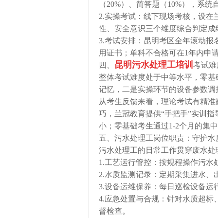
（20%）、简答题（10%），系
2.实操考试：线下现场考核，设在
性、安全意识三个维度综合判定成
3.考试安排：昆明考区全年滚动报
用证书；单科不合格可在1年内申请
昆明污水处理工培训
四、
考试难
整体考试难度处于中等水平，零基
记忆，二是实操环节的设备参数调
从考生反馈来看，理论考试有精准
巧，兰冠教育提供“手把手”实训
小；零基础考生通过1-2个月的集
五、污水处理工岗位职责：守护水
污水处理工的日常工作贯穿废水处
1.工艺运行管控：按规程操作污
2.水质监测记录：定期采集进水
3.设备运维保养：每日巡检设备
4.应急处置与合规：针对水质超
督检查。