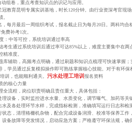
统自动组卷，重点考查知识点的识记与应用。
兰冠教育昆明专属实训基地，时长120分钟。由行业资深考官现
绩。
名，每月最后一周组织考试，报名截止日为每月20日。两科均合格
免费补考1次。
度：中等可控，系统培训通过率高
础考生通过系统培训后通过率可达85%以上，难度主要集中在两
控精准度。
题库辅助，高频考点明确，通过刷题和知识点梳理可快速掌握；
指导，学员通过反复模拟操作即可熟练掌握核心技能。对于有环保
污水处理工培训
中培训，也能顺利通关。
报名资料
质的核心力量
理全流程，岗位职责明确且责任重大，具体包括：
水处理设备，实时监控进水水量、水质变化，调节曝气、加药等关
、出水及各处理环节水样，完成指标检测，准确填写运行日志和检
运行状态，清理格栅机杂物，配合完成设备润滑、校准等保养工作
标、设备故障等突发情况，启动应急方案；严格遵守环保法规，确