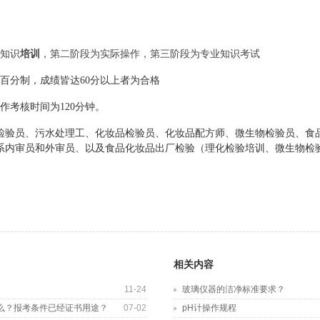
知识
培训
，第二阶段为实际操作，第三阶段为专业知识考试
百分制，成绩皆达60分以上者为合格
作考核时间为
120分钟
。
检验
员
、
污
水处理工
、化妆品检验员、化妆品配方师、微生物检验员、食
系内审员和外审员、
以及食品化妆品出厂检验（理化检验培训、微生物检
相关内容
11-24
玻璃仪器的洁净标准要求？
么？报考条件已经证书用途？
07-02
pH计操作规程