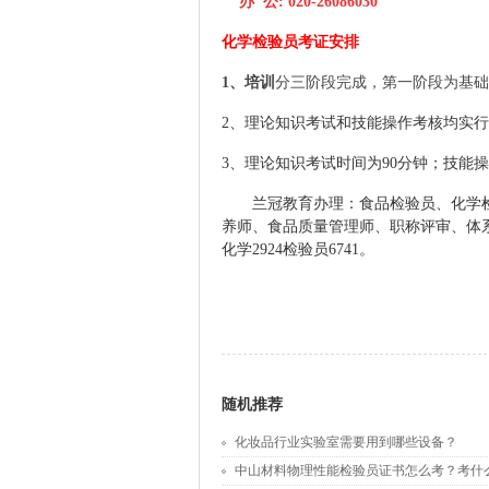
办 公: 020-26086030
化学检验员
考证安排
1、
培训
分三阶段完成，第一阶段为基础
2、理论知识考试和技能操作考核均实行
3、
理论知识考试时间为
90
分钟
；技能操
兰冠教育
办理：食品检验
员
、化学
养师、食品质量管理师
、职称评审、体
化学2924检验员6741。
随机推荐
化妆品行业实验室需要用到哪些设备？
中山材料物理性能检验员证书怎么考？考什